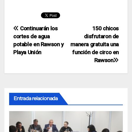
Navegación
Continuarán los
150 chicos
cortes de agua
disfrutaron de
de
potable en Rawson y
manera gratuita una
entradas
Playa Unión
función de circo en
Rawson
Entrada relacionada