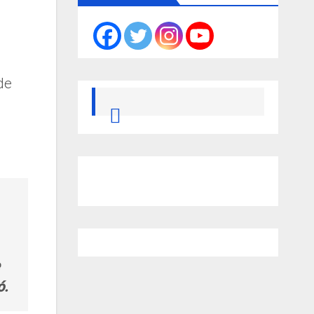
de
ó.