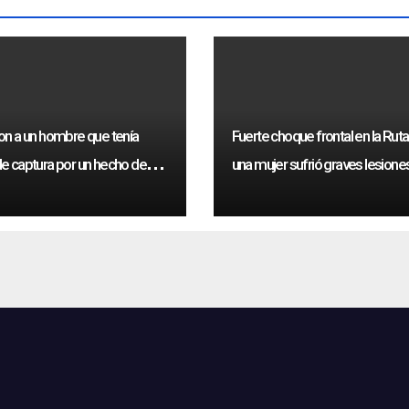
on a un hombre que tenía
Fuerte choque frontal en la Ruta
e captura por un hecho de
una mujer sufrió graves lesione
a de Genero