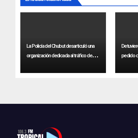
La Policía del Chubut desarticuló una
Detuvier
organización dedicada al tráfico de
pedido d
drogas sintéticas
violenci