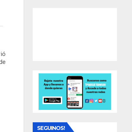
rió
sde
SEGUINOS!