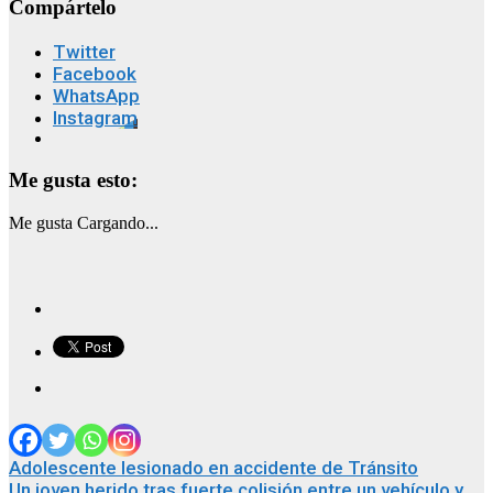
Compártelo
Twitter
Facebook
WhatsApp
Instagram
Me gusta esto:
Me gusta
Cargando...
Navegación
Adolescente lesionado en accidente de Tránsito
Un joven herido tras fuerte colisión entre un vehículo y