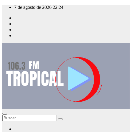
Saltar
7 de agosto de 2026
22:24
al
contenido
Noticias, entretenimiento y novedades locales y
provinciales.