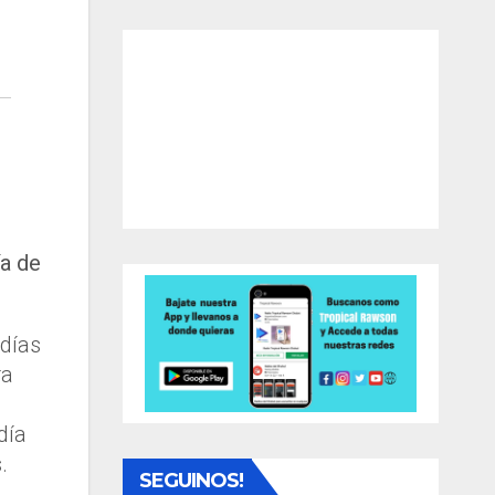
ía de
 días
ra
día
.
SEGUINOS!