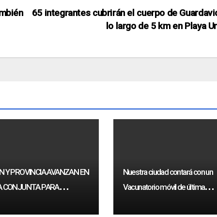
ambién
65 integrantes cubrirán el cuerpo de Guardavi
lo largo de 5 km en Playa U
 Y PROVINCIA AVANZAN EN
Nuestra ciudad contará con un
 CONJUNTA PARA
Vacunatorio móvil de última
ECER LAS POLÍTICAS DE
Generación
TUD