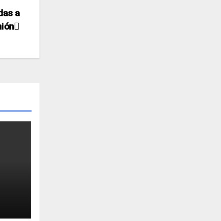
das a
nión