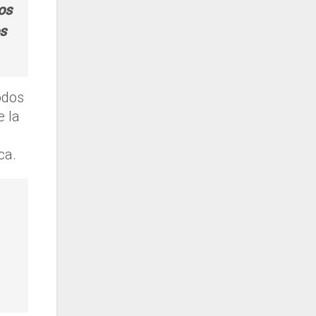
os
s
odos
e la
ca.