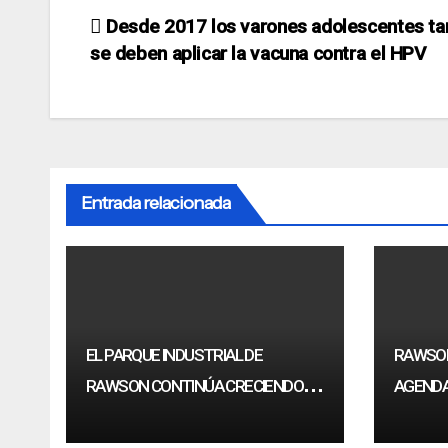
Navegación
Desde 2017 los varones adolescentes t
se deben aplicar la vacuna contra el HPV
de
entradas
Entrada relacionada
EL PARQUE INDUSTRIAL DE
RAWSON
RAWSON CONTINÚA CRECIENDO
AGENDA
CON NUEVOS PROYECTOS DE
FORTAL
INVERSIÓN
JUVEN