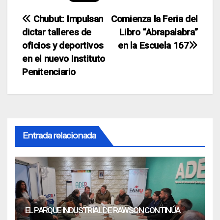
Navegación
Chubut: Impulsan
Comienza la Feria del
dictar talleres de
Libro “Abrapalabra”
de
oficios y deportivos
en la Escuela 167
entradas
en el nuevo Instituto
Penitenciario
Entrada relacionada
EL PARQUE INDUSTRIAL DE RAWSON CONTINÚA