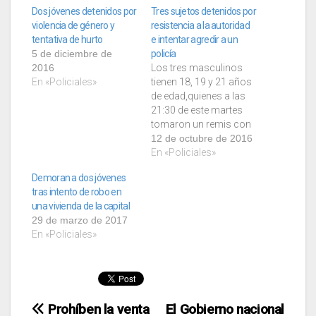
Dos jóvenes detenidos por
Tres sujetos detenidos por
violencia de género y
resistencia a la autoridad
tentativa de hurto
e intentar agredir a un
5 de diciembre de
policía
2016
Los tres masculinos
En «Policiales»
tienen 18, 19 y 21 años
de edad,quienes a las
21:30 de este martes
tomaron un remis con
sospechosas
12 de octubre de 2016
intenciones de robo.
En «Policiales»
Concretamente fuentes
Demoran a dos jóvenes
policiales
tras intento de robo en
comunicaron a este
una vivienda de la capital
medio que dentro del
29 de marzo de 2017
vehículo los jóvenes
En «Policiales»
estaban algo
exaltados,
demostrando raros
movimientos, por lo
que al llegar a…
Navegación
Prohíben la venta
El Gobierno nacional