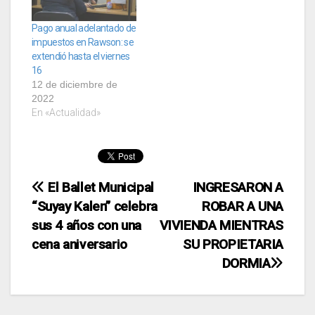
Pago anual adelantado de
impuestos en Rawson: se
extendió hasta el viernes
16
12 de diciembre de
2022
En «Actualidad»
Navegación
El Ballet Municipal
INGRESARON A
“Suyay Kalen” celebra
ROBAR A UNA
de
sus 4 años con una
VIVIENDA MIENTRAS
entradas
cena aniversario
SU PROPIETARIA
DORMIA