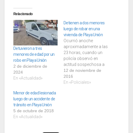
Relacionado
Detienen a dos menores
luego de robar en una
vivienda de Playa Unión
Ocurrió anoche
aproximadamente a las
Detuvieron a tres
23 horas, cuando un
menores de edad por un
policía observó en
robo en Playa Unión
actitud sospechosa a
2 de diciembre de
dos menores que
12 de noviembre de
2024
llevaban 3 mochilas.
2016
En «Actualidad»
Los jovencitos de 16 y
En «Policiales»
17 años ya son
Menor de edad lesionada
conocidos en el
luego de un accidente de
ambiente policial, por lo
tránsito en Playa Unión
que fueron detenidos
5 de octubre de 2018
por un patrullero
En «Actualidad»
cuando escapaban .
Posterior a la
detención,…