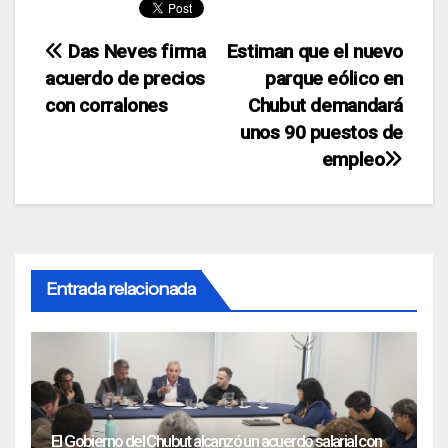
Navegación
Das Neves firma
Estiman que el nuevo
acuerdo de precios
parque eólico en
de
con corralones
Chubut demandará
entradas
unos 90 puestos de
empleo
Entrada relacionada
El Gobierno del Chubut alcanzó un acuerdo salarial con