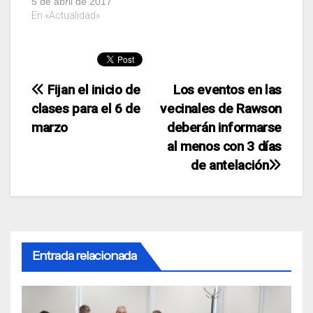
5 de abril de 2017
En «Actualidad»
Navegación
Fijan el inicio de
Los eventos en las
clases para el 6 de
vecinales de Rawson
de
marzo
deberán informarse
entradas
al menos con 3 días
de antelación
Entrada relacionada