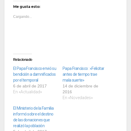
Me gusta esto:
Cargando...
Relacionado
El Papa Francisco envió su
Papa Francisco : «Felicitar
bendición a damnificados
antes de tiempo trae
por el temporal
mala suerte»
6 de abril de 2017
14 de diciembre de
En «Actualidad»
2016
En «Novedades»
El Ministerio de la Familia
informó sobre el destino
de las donaciones que
realizó la población