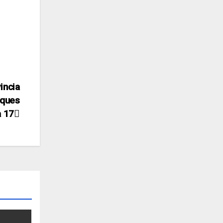
incia
iques
a 17