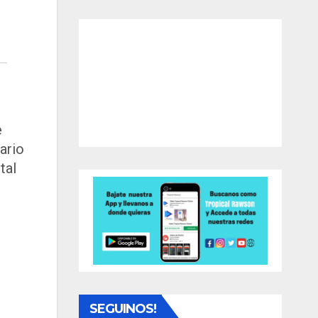
e
ario
tal
SEGUINOS!