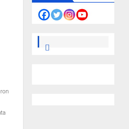
eron
nta