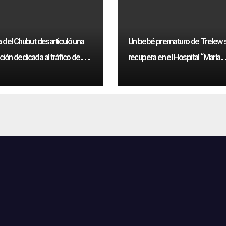
a del Chubut desarticuló una
Un bebé prematuro de Trelew 
ción dedicada al tráfico de
recupera en el Hospital “María
intéticas
Humphreys”