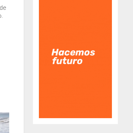
 de
o.