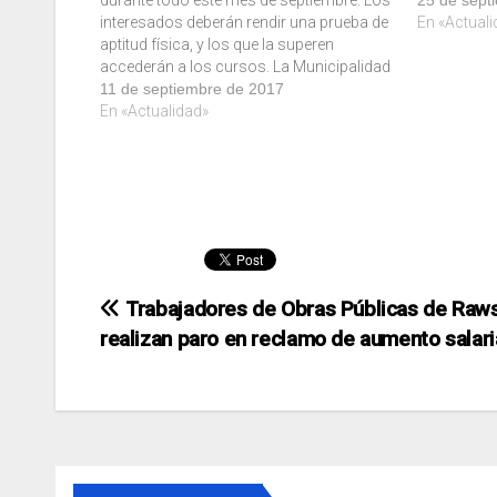
interesados deberán rendir una prueba de
En «Actuali
aptitud física, y los que la superen
accederán a los cursos. La Municipalidad
de Rawson, a través de la Secretaría de
11 de septiembre de 2017
Cultura, Turismo y Deportes, llama a
En «Actualidad»
inscripción a aspirantes a integrar el…
Navegación
Trabajadores de Obras Públicas de Raw
realizan paro en reclamo de aumento salari
de
entradas