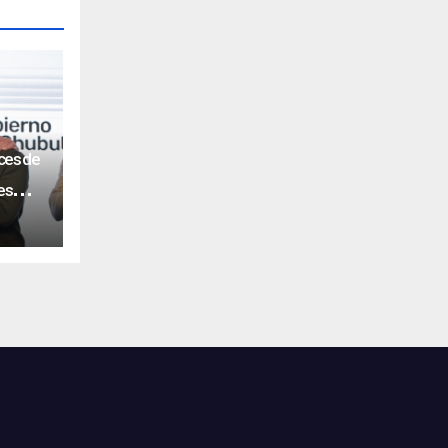
ces de
res