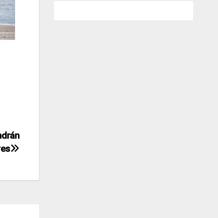
ndrán
res