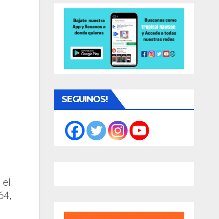
SEGUINOS!
 el
64,