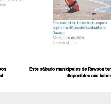
dad»
Este lunes inician las inscripciones para
aspirantes al Curso de Guardavidas en
Rawson
30 de junio de 2024
En «Actualidad»
son
Este sábado municipales de Rawson te
al
disponibles sus habe