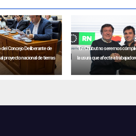
del Concejo Deliberante de
“En Chubut no seremos cómpli
l proyecto nacional de tierras
la usura que afecta a trabajado
públicos”