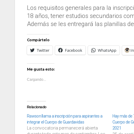
Los requisitos generales para la inscrip
18 años, tener estudios secundarios comp
Además se les entregará las planillas
Compártelo
Twitter
Facebook
WhatsApp
I
Me gusta esto:
Cargando...
Relacionado
Rawson llama a inscripción para aspirantes a
Hay más de 7
integrar el Cuerpo de Guardavidas
Cuerpo de G
La convocatoria permanecerá abierta
2021
durante todo este mes de septiembre. Los
25 de sept