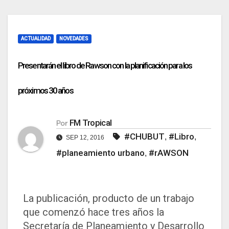
ACTUALIDAD
NOVEDADES
Presentarán el libro de Rawson con la planificación para los
próximos 30 años
FM Tropical
Por
#CHUBUT
#Libro
,
,
SEP 12, 2016
#planeamiento urbano
#rAWSON
,
La publicación, producto de un trabajo
que comenzó hace tres años la
Secretaría de Planeamiento y Desarrollo