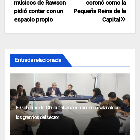
músicos de Rawson
coronó como la
de
pidió contar con un
Pequeña Reina de la
entradas
espacio propio
Capital
Entrada relacionada
El Gobierno del Chubut alcanzó un acuerdo salarial con
los gremios del sector