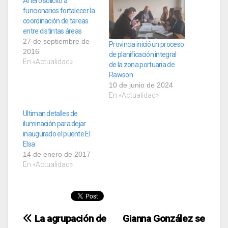
Artero solicitó a
funcionarios fortalecer la
coordinación de tareas
entre distintas áreas
27 de septiembre de
Provincia inició un proceso
2016
de planificación integral
En «Actualidad»
de la zona portuaria de
Rawson
10 de junio de 2024
En «Actualidad»
Ultiman detalles de
iluminación para dejar
inaugurado el puente El
Elsa
14 de enero de 2017
En «Actualidad»
Navegación
La agrupación de
Gianna González se