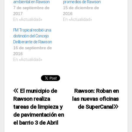
ambiental en Rawson
promedios de Rawson
7 de septiembre de
15 de diciembre de
2017
2016
En «Actualidad»
En «Actualidad»
FM Tropical recibió una
distinción del Concejo
Deliberante de Rawson
16 de septiembre de
2016
En «Actualidad»
Navegación
El municipio de
Rawson: Roban en
Rawson realiza
las nuevas oficinas
de
tareas de limpieza y
de SuperCanal
entradas
de pavimentación en
el barrio 3 de Abril