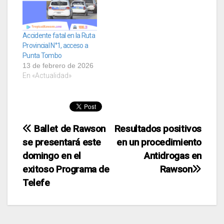
Accidente fatal en la Ruta
Provincial N°1, acceso a
Punta Tombo
13 de febrero de 2026
En «Actualidad»
Navegación
Ballet de Rawson
Resultados positivos
se presentará este
en un procedimiento
de
domingo en el
Antidrogas en
entradas
exitoso Programa de
Rawson
Telefe