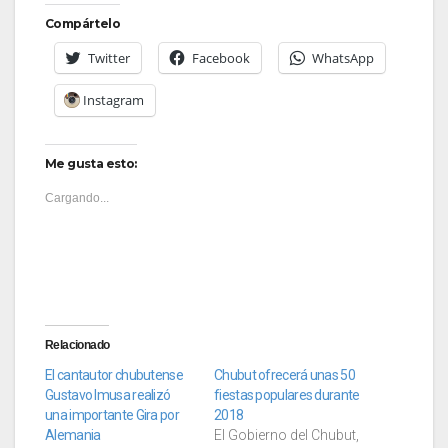
Compártelo
Twitter
Facebook
WhatsApp
Instagram
Me gusta esto:
Cargando...
Relacionado
El cantautor chubutense
Chubut ofrecerá unas 50
Gustavo Imusa realizó
fiestas populares durante
una importante Gira por
2018
Alemania
El Gobierno del Chubut,