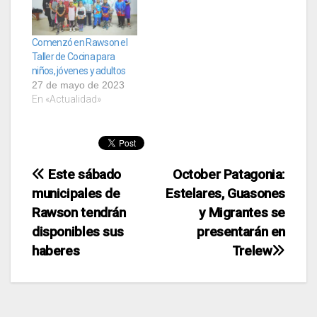
Comenzó en Rawson el
Taller de Cocina para
niños, jóvenes y adultos
27 de mayo de 2023
En «Actualidad»
Navegación
Este sábado
October Patagonia:
municipales de
Estelares, Guasones
de
Rawson tendrán
y Migrantes se
entradas
disponibles sus
presentarán en
haberes
Trelew