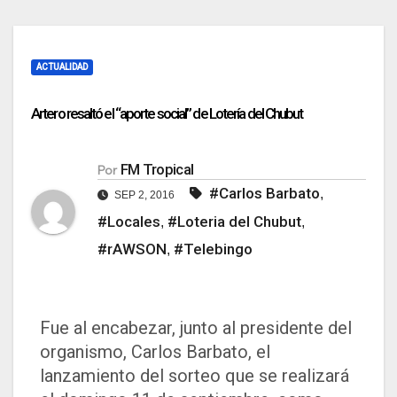
ACTUALIDAD
Artero resaltó el “aporte social” de Lotería del Chubut
FM Tropical
Por
#Carlos Barbato
,
SEP 2, 2016
#Locales
#Loteria del Chubut
,
,
#rAWSON
#Telebingo
,
Fue al encabezar, junto al presidente del
organismo, Carlos Barbato, el
lanzamiento del sorteo que se realizará