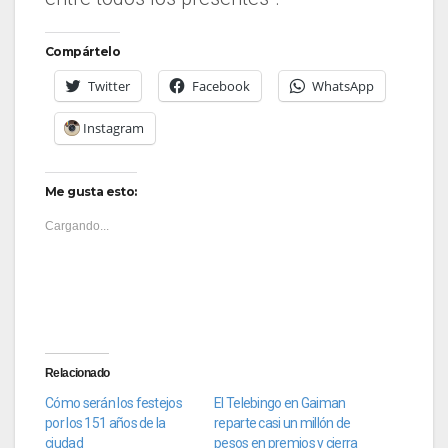
Compártelo
Twitter
Facebook
WhatsApp
Instagram
Me gusta esto:
Cargando...
Relacionado
Cómo serán los festejos
El Telebingo en Gaiman
por los 151 años de la
reparte casi un millón de
ciudad
pesos en premios y cierra