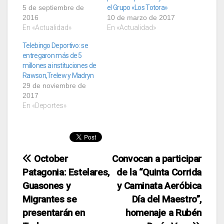
5 de septiembre de
el Grupo «Los Totora»
2016
10 de marzo de 2017
En «Actualidad»
En «Actualidad»
Telebingo Deportivo: se
entregaron más de 5
millones a instituciones de
Rawson,Trelew y Madryn
29 de noviembre de
2017
En «Deportes»
Navegación
October
Convocan a participar
Patagonia: Estelares,
de la “Quinta Corrida
de
Guasones y
y Caminata Aeróbica
entradas
Migrantes se
Día del Maestro”,
presentarán en
homenaje a Rubén