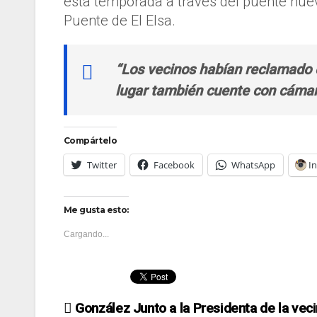
esta temporada a través del puente nuev
Puente de El Elsa.
“Los vecinos habían reclamado
lugar también cuente con cámar
Compártelo
Twitter
Facebook
WhatsApp
I
Me gusta esto:
Cargando...
Navegación
González Junto a la Presidenta de la veci