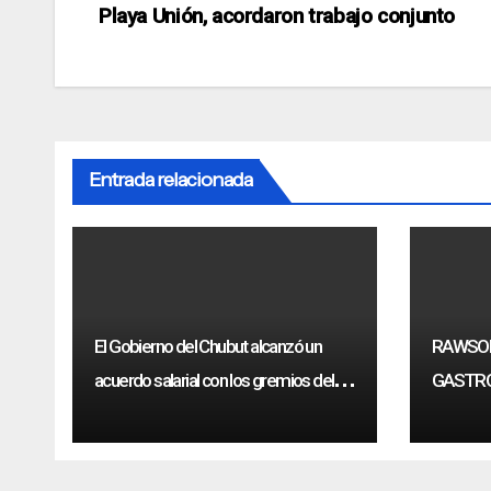
Playa Unión, acordaron trabajo conjunto
de
entradas
Entrada relacionada
El Gobierno del Chubut alcanzó un
RAWSON
acuerdo salarial con los gremios del
GASTR
sector