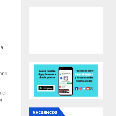
al
e
iona
 el
ón
SEGUINOS!