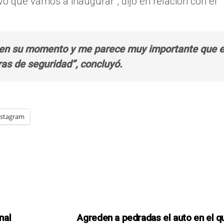
o que vamos a inaugurar”, dijo en relación con el
 en su momento y me parece muy importante que e
as de seguridad”, concluyó.
nstagram
nal
Agreden a pedradas el auto en el q