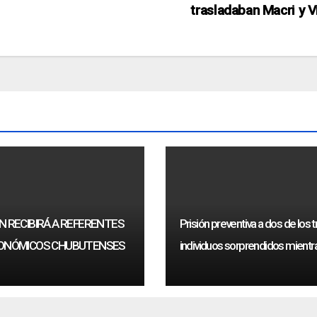
trasladaban Macri y V
 RECIBIRÁ A REFERENTES
Prisión preventiva a dos de los t
ONÓMICOS CHUBUTENSES
individuos sorprendidos mientr
robaban ovinos.