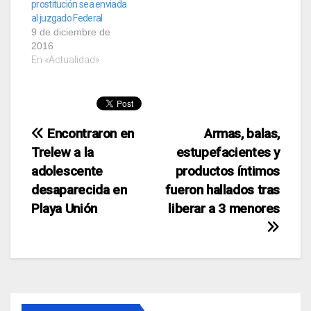
prostitución sea enviada
al juzgado Federal
9 de diciembre de
2016
En «Actualidad»
Navegación
Encontraron en
Armas, balas,
Trelew a la
estupefacientes y
de
adolescente
productos íntimos
entradas
desaparecida en
fueron hallados tras
Playa Unión
liberar a 3 menores