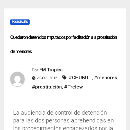
POLICIALES
Quedaron detenidos imputados por facilitación a la prostitución
de menores
FM Tropical
Por
#CHUBUT
#menores
,
,
AGO 8, 2016
#prostitución
#Trelew
,
La audiencia de control de detención
para las dos personas aprehendidas en
los procedimientos encabezados por la