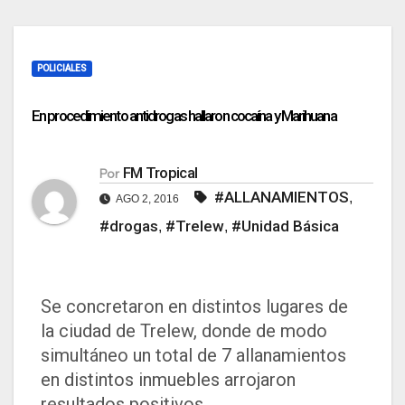
POLICIALES
En procedimiento antidrogas hallaron cocaína y Marihuana
FM Tropical
Por
#ALLANAMIENTOS
,
AGO 2, 2016
#drogas
#Trelew
#Unidad Básica
,
,
Se concretaron en distintos lugares de
la ciudad de Trelew, donde de modo
simultáneo un total de 7 allanamientos
en distintos inmuebles arrojaron
resultados positivos.