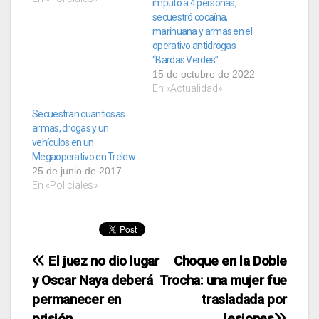
imputó a 4 personas,
secuestró cocaína,
marihuana y armas en el
operativo antidrogas
“Bardas Verdes”
15 de octubre de 2022
En «Actualidad»
Secuestran cuantiosas
armas, drogas y un
vehículos en un
Megaoperativo en Trelew
25 de junio de 2017
En «Policiales»
Navegación
El juez no dio lugar
Choque en la Doble
y Oscar Naya deberá
Trocha: una mujer fue
de
permanecer en
trasladada por
prisión
lesiones