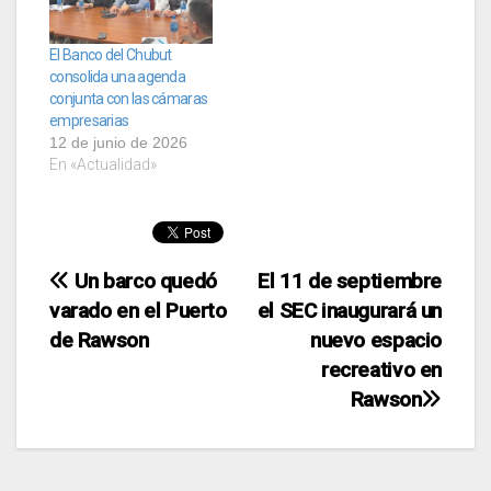
El Banco del Chubut
consolida una agenda
conjunta con las cámaras
empresarias
12 de junio de 2026
En «Actualidad»
Navegación
Un barco quedó
El 11 de septiembre
varado en el Puerto
el SEC inaugurará un
de
de Rawson
nuevo espacio
entradas
recreativo en
Rawson